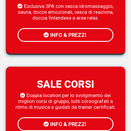
Esclusiva SPA con vasca idromassaggio,
sauna, docce emozionali, vasca di reazione,
doccia finlandese e area relax.
INFO & PREZZI
SALE CORSI
Doppia location per lo svolgimento dei
migliori corsi di gruppo, tutti coreografati a
ritmo di musica e guidati da trainer certificati.
INFO & PREZZI