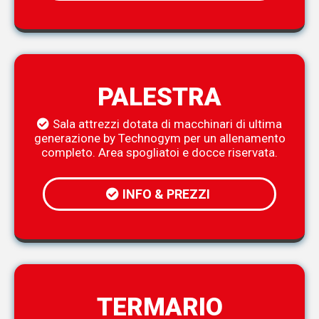
PALESTRA
Sala attrezzi dotata di macchinari di ultima
generazione by Technogym per un allenamento
completo. Area spogliatoi e docce riservata.
INFO & PREZZI
TERMARIO