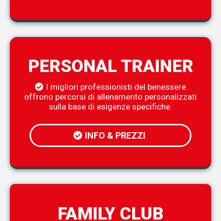
PERSONAL TRAINER
I migliori professionisti del benessere
offrono percorsi di allenamento personalizzati
sulla base di esigenze specifiche.
INFO & PREZZI
FAMILY CLUB